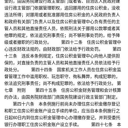
金的，由国务院建设行政主管部门或者省、自治区人民政府建
设行政主管部门依据管理职权，追回挪用的住房公积金，没收
违法所得；对挪用或者批准挪用住房公积金的人民政府负责人
和政府有关部门负责人以及住房公积金管理中心负有责任的主
管人员和其他直接责任人员，依照刑法关于挪用公款罪或者其
他罪的规定，依法追究刑事责任；尚不够刑事处罚的，给予降
级或者撤职的行政处分。 第四十二条 住房公积金管理中
心违反财政法规的，由财政部门依法给予行政处罚。 第四
十三条 违反本条例规定，住房公积金管理中心向他人提供担
保的，对直接负责的主管人员和其他直接责任人员依法给予行
政处分。 第四十四条 国家机关工作人员在住房公积金监
督管理工作中滥用职权、玩忽职守、徇私舞弊，构成犯罪的，
依法追究刑事责任；尚不构成犯罪的，依法给予行政处分。 第
七章 附则 第四十五条 住房公积金财务管理和会计核算
的办法，由国务院财政部门商国务院建设行政主管部门制定。
第四十六条 本条例施行前尚未办理住房公积金缴存登记
和职工住房公积金账户设立手续的单位，应当自本条例施行之
日起60日内到住房公积金管理中心办理缴存登记，并到受委托
银行办理职工住房公积金账户设立手续。 第四十七条 本