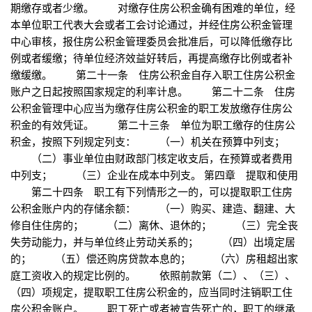
期缴存或者少缴。 对缴存住房公积金确有困难的单位，经
本单位职工代表大会或者工会讨论通过，并经住房公积金管理
中心审核，报住房公积金管理委员会批准后，可以降低缴存比
例或者缓缴；待单位经济效益好转后，再提高缴存比例或者补
缴缓缴。 第二十一条 住房公积金自存入职工住房公积金
账户之日起按照国家规定的利率计息。 第二十二条 住房
公积金管理中心应当为缴存住房公积金的职工发放缴存住房公
积金的有效凭证。 第二十三条 单位为职工缴存的住房公
积金，按照下列规定列支： （一）机关在预算中列支；
（二）事业单位由财政部门核定收支后，在预算或者费用
中列支； （三）企业在成本中列支。 第四章 提取和使用
第二十四条 职工有下列情形之一的，可以提取职工住房
公积金账户内的存储余额： （一）购买、建造、翻建、大
修自住住房的； （二）离休、退休的； （三）完全丧
失劳动能力，并与单位终止劳动关系的； （四）出境定居
的； （五）偿还购房贷款本息的； （六）房租超出家
庭工资收入的规定比例的。 依照前款第（二）、（三）、
（四）项规定，提取职工住房公积金的，应当同时注销职工住
房公积金账户。 职工死亡或者被宣告死亡的，职工的继承