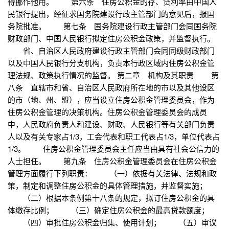
得挪作他用。 第六条 住房公积金的存、贷利率由中国人
民银行提出，经征求国务院建设行政主管部门的意见后，报国
务院批准。 第七条 国务院建设行政主管部门会同国务院
财政部门、中国人民银行拟定住房公积金政策，并监督执行。
省、自治区人民政府建设行政主管部门会同同级财政部门
以及中国人民银行分支机构，负责本行政区域内住房公积金管
理法规、政策执行情况的监督。 第二章 机构及其职责 第
八条 直辖市和省、自治区人民政府所在地的市以及其他设区
的市（地、州、盟），应当设立住房公积金管理委员会，作为
住房公积金管理的决策机构。住房公积金管理委员会的成员
中，人民政府负责人和建设、财政、人民银行等有关部门负责
人以及有关专家占1/3，工会代表和职工代表占1/3，单位代表占
1/3。 住房公积金管理委员会主任应当由具有社会公信力的
人士担任。 第九条 住房公积金管理委员会在住房公积金
管理方面履行下列职责： （一）依据有关法律、法规和政
策，制定和调整住房公积金的具体管理措施，并监督实施；
（二）根据本条例第十八条的规定，拟订住房公积金的具
体缴存比例； （三）确定住房公积金的最高贷款额度；
（四）审批住房公积金归集、使用计划； （五）审议