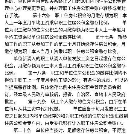
系的，单位应当自劳动关系终止之日起30日内向住房公积金管
理中心办理变更登记，并办理职工住房公积金账户转移或者封
存手续。 第十六条 职工住房公积金的月缴存额为职工本
人上一年度月平均工资乘以职工住房公积金缴存比例。 单
位为职工缴存的住房公积金的月缴存额为职工本人上一年度月
平均工资乘以单位住房公积金缴存比例。 第十七条 新参
加工作的职工从参加工作的第二个月开始缴存住房公积金，月
缴存额为职工本人当月工资乘以职工住房公积金缴存比例。
单位新调入的职工从调入单位发放工资之日起缴存住房公
积金，月缴存额为职工本人当月工资乘以职工住房公积金缴存
比例。 第十八条 职工和单位住房公积金的缴存比例均不
得低于职工上一年度月平均工资的5％；有条件的城市，可以适
当提高缴存比例。具体缴存比例由住房公积金管理委员会拟
订，经本级人民政府审核后，报省、自治区、直辖市人民政府
批准。 第十九条 职工个人缴存的住房公积金，由所在单
位每月从其工资中代扣代缴。 单位应当于每月发放职工工
资之日起5日内将单位缴存的和为职工代缴的住房公积金汇缴到
住房公积金专户内，由受委托银行计入职工住房公积金账户。
第二十条 单位应当按时、足额缴存住房公积金，不得逾