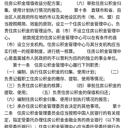
住房公积金增值收益分配方案； （六）审批住房公积金归
集、使用计划执行情况的报告。 第十条 直辖市和省、自
治区人民政府所在地的市以及其他设区的市（地、州、盟）应
当按照精简、效能的原则，设立一个住房公积金管理中心，负
责住房公积金的管理运作。县（市）不设立住房公积金管理中
心。 前款规定的住房公积金管理中心可以在有条件的县
（市）设立分支机构。住房公积金管理中心与其分支机构应当
实行统一的规章制度，进行统一核算。 住房公积金管理中
心是直属城市人民政府的不以营利为目的的独立的事业单位。
第十一条 住房公积金管理中心履行下列职责：
（一）编制、执行住房公积金的归集、使用计划； （二）
负责记载职工住房公积金的缴存、提取、使用等情况；
（三）负责住房公积金的核算； （四）审批住房公积金的
提取、使用； （五）负责住房公积金的保值和归还；
（六）编制住房公积金归集、使用计划执行情况的报告；
（七）承办住房公积金管理委员会决定的其他事项。 第十
二条 住房公积金管理委员会应当按照中国人民银行的有关规
定，指定受委托办理住房公积金金融业务的商业银行（以下简
称受委托银行）；住房公积金管理中心应当委托受委托银行办