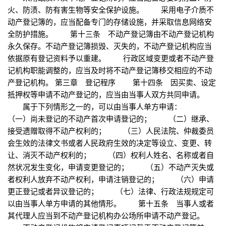
火、防渍、防有害生物等安全保护设施。 采用电子介质不
动产登记簿的，应当配备专门的存储设施，并采取信息网络安
全防护措施。 第十三条 不动产登记簿由不动产登记机构
永久保存。不动产登记簿损毁、灭失的，不动产登记机构应当
依据原有登记资料予以重建。 行政区域变更或者不动产登
记机构职能调整的，应当及时将不动产登记簿移交相应的不动
产登记机构。 第三章 登记程序 第十四条 因买卖、设定
抵押权等申请不动产登记的，应当由当事人双方共同申请。
属于下列情形之一的，可以由当事人单方申请：
（一）尚未登记的不动产首次申请登记的； （二）继承、
接受遗赠取得不动产权利的； （三）人民法院、仲裁委员
会生效的法律文书或者人民政府生效的决定等设立、变更、转
让、消灭不动产权利的； （四）权利人姓名、名称或者自
然状况发生变化，申请变更登记的； （五）不动产灭失或
者权利人放弃不动产权利，申请注销登记的； （六）申请
更正登记或者异议登记的； （七）法律、行政法规规定可
以由当事人单方申请的其他情形。 第十五条 当事人或者
其代理人应当到不动产登记机构办公场所申请不动产登记。