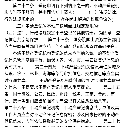
第二十二条 登记申请有下列情形之一的，不动产登记机
构应当不予登记，并书面告知申请人： （一）违反法律、
行政法规规定的； （二）存在尚未解决的权属争议的；
（三）申请登记的不动产权利超过规定期限的；
（四）法律、行政法规规定不予登记的其他情形。 第四章 登
记信息共享与保护 第二十三条 国务院国土资源主管部门
应当会同有关部门建立统一的不动产登记信息管理基础平台。
各级不动产登记机构登记的信息应当纳入统一的不动产登
记信息管理基础平台，确保国家、省、市、县四级登记信息的
实时共享。 第二十四条 不动产登记有关信息与住房城乡
建设、农业、林业、海洋等部门审批信息、交易信息等应当实
时互通共享。 不动产登记机构能够通过实时互通共享取得
的信息，不得要求不动产登记申请人重复提交。 第二十五
条 国土资源、公安、民政、财政、税务、工商、金融、审
计、统计等部门应当加强不动产登记有关信息互通共享。
第二十六条 不动产登记机构、不动产登记信息共享单位及其
工作人员应当对不动产登记信息保密；涉及国家秘密的不动产
登记信息，应当依法采取必要的安全保密措施。 第二十七