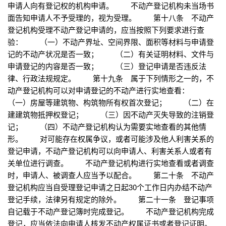
申请人向有登记权的机构申请。 不动产登记机构未当场书
面告知申请人不予受理的，视为受理。 第十八条 不动产
登记机构受理不动产登记申请的，应当按照下列要求进行查
验： （一）不动产界址、空间界限、面积等材料与申请登
记的不动产状况是否一致； （二）有关证明材料、文件与
申请登记的内容是否一致； （三）登记申请是否违反法
律、行政法规规定。 第十九条 属于下列情形之一的，不
动产登记机构可以对申请登记的不动产进行实地查看：
（一）房屋等建筑物、构筑物所有权首次登记； （二）在
建建筑物抵押权登记； （三）因不动产灭失导致的注销登
记； （四）不动产登记机构认为需要实地查看的其他情
形。 对可能存在权属争议，或者可能涉及他人利害关系的
登记申请，不动产登记机构可以向申请人、利害关系人或者有
关单位进行调查。 不动产登记机构进行实地查看或者调查
时，申请人、被调查人应当予以配合。 第二十条 不动产
登记机构应当自受理登记申请之日起30个工作日内办结不动产
登记手续，法律另有规定的除外。 第二十一条 登记事项
自记载于不动产登记簿时完成登记。 不动产登记机构完成
登记，应当依法向申请人核发不动产权属证书或者登记证明。