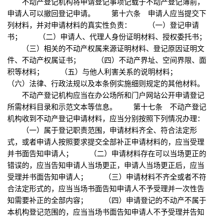
不动产登记机构将申请登记事项记载于不动产登记簿前，
申请人可以撤回登记申请。 第十六条 申请人应当提交下
列材料，并对申请材料的真实性负责： （一）登记申请
书； （二）申请人、代理人身份证明材料、授权委托书；
（三）相关的不动产权属来源证明材料、登记原因证明文
件、不动产权属证书； （四）不动产界址、空间界限、面
积等材料； （五）与他人利害关系的说明材料；
（六）法律、行政法规以及本条例实施细则规定的其他材料。
不动产登记机构应当在办公场所和门户网站公开申请登记
所需材料目录和示范文本等信息。 第十七条 不动产登记
机构收到不动产登记申请材料，应当分别按照下列情况办理：
（一）属于登记职责范围，申请材料齐全、符合法定形
式，或者申请人按照要求提交全部补正申请材料的，应当受理
并书面告知申请人； （二）申请材料存在可以当场更正的
错误的，应当告知申请人当场更正，申请人当场更正后，应当
受理并书面告知申请人； （三）申请材料不齐全或者不符
合法定形式的，应当当场书面告知申请人不予受理并一次性告
知需要补正的全部内容； （四）申请登记的不动产不属于
本机构登记范围的，应当当场书面告知申请人不予受理并告知