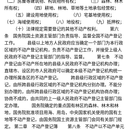
（二）房屋等建筑物、构筑物所有权； （三）森林、林木
所有权； （四）耕地、林地、草地等土地承包经营权；
（五）建设用地使用权； （六）宅基地使用权；
（七）海域使用权； （八）地役权； （九）抵押权；
（十）法律规定需要登记的其他不动产权利。 第六
条 国务院国土资源主管部门负责指导、监督全国不动产登记
工作。 县级以上地方人民政府应当确定一个部门为本行政
区域的不动产登记机构，负责不动产登记工作，并接受上级人
民政府不动产登记主管部门的指导、监督。 第七条 不动
产登记由不动产所在地的县级人民政府不动产登记机构办理；
直辖市、设区的市人民政府可以确定本级不动产登记机构统一
办理所属各区的不动产登记。 跨县级行政区域的不动产登
记，由所跨县级行政区域的不动产登记机构分别办理。不能分
别办理的，由所跨县级行政区域的不动产登记机构协商办理；
协商不成的，由共同的上一级人民政府不动产登记主管部门指
定办理。 国务院确定的重点国有林区的森林、林木和林
地，国务院批准项目用海、用岛，中央国家机关使用的国有土
地等不动产登记，由国务院国土资源主管部门会同有关部门规
定。 第二章 不动产登记簿 第八条 不动产以不动产单元