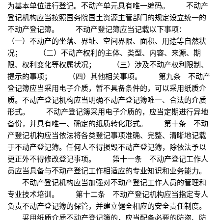
为基本单位进行登记。不动产单元具有唯一编码。 不动产
登记机构应当按照国务院国土资源主管部门的规定设立统一的
不动产登记簿。 不动产登记簿应当记载以下事项：
（一）不动产的坐落、界址、空间界限、面积、用途等自然状
况； （二）不动产权利的主体、类型、内容、来源、期
限、权利变化等权属状况； （三）涉及不动产权利限制、
提示的事项； （四）其他相关事项。 第九条 不动产
登记簿应当采用电子介质，暂不具备条件的，可以采用纸质介
质。不动产登记机构应当明确不动产登记簿唯一、合法的介质
形式。 不动产登记簿采用电子介质的，应当定期进行异地
备份，并具有唯一、确定的纸质转化形式。 第十条 不动
产登记机构应当依法将各类登记事项准确、完整、清晰地记载
于不动产登记簿。任何人不得损毁不动产登记簿，除依法予以
更正外不得修改登记事项。 第十一条 不动产登记工作人
员应当具备与不动产登记工作相适应的专业知识和业务能力。
不动产登记机构应当加强对不动产登记工作人员的管理和
专业技术培训。 第十二条 不动产登记机构应当指定专人
负责不动产登记簿的保管，并建立健全相应的安全责任制度。
采用纸质介质不动产登记簿的，应当配备必要的防盗、防